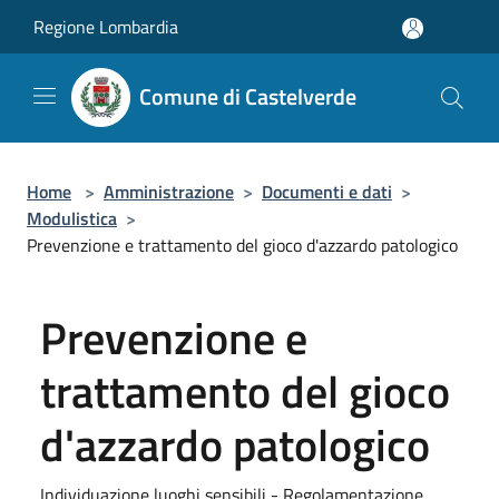
Salta al contenuto principale
Regione Lombardia
Comune di Castelverde
Home
>
Amministrazione
>
Documenti e dati
>
Modulistica
>
Prevenzione e trattamento del gioco d'azzardo patologico
Prevenzione e
trattamento del gioco
d'azzardo patologico
Individuazione luoghi sensibili - Regolamentazione