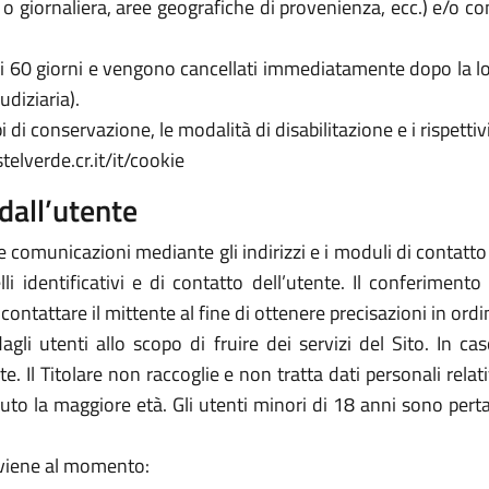
a o giornaliera, aree geografiche di provenienza, ecc.) e/o c
 di 60 giorni e vengono cancellati immediatamente dopo la lo
udiziaria).
 di conservazione, le modalità di disabilitazione e i rispettivi
telverde.cr.it/it/cookie
dall’utente
e comunicazioni mediante gli indirizzi e i moduli di contatto ivi
 identificativi e di contatto dell’utente. Il conferimento 
icontattare il mittente al fine di ottenere precisazioni in or
 dagli utenti allo scopo di fruire dei servizi del Sito. In 
arte. Il Titolare non raccoglie e non tratta dati personali rela
piuto la maggiore età. Gli utenti minori di 18 anni sono perta
avviene al momento: