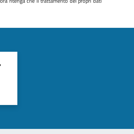
lora ritenga che il trattamento dei propri dati
?