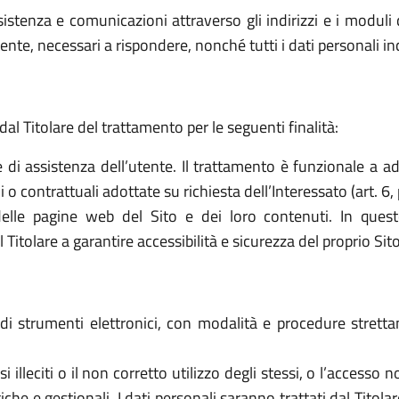
sistenza e comunicazioni attraverso gli indirizzi e i moduli d
ttente, necessari a rispondere, nonché tutti i dati personali i
dal Titolare del trattamento per le seguenti finalità:
e di assistenza dell’utente. Il trattamento è funzionale a a
o contrattuali adottate su richiesta dell’Interessato (art. 6, 
elle pagine web del Sito e dei loro contenuti. In quest
tolare a garantire accessibilità e sicurezza del proprio Sito (a
o di strumenti elettronici, con modalità e procedure stret
 usi illeciti o il non corretto utilizzo degli stessi, o l’access
che e gestionali. I dati personali saranno trattati dal Titol