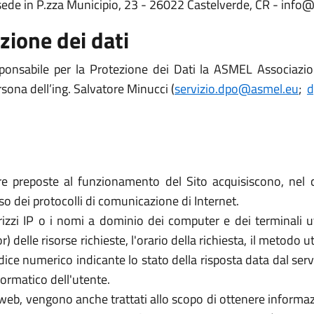
 sede in P.zza Municipio, 23 - 26022 Castelverde, CR - info
zione dei dati
onsabile per la Protezione dei Dati la ASMEL Associazio
rsona dell’ing. Salvatore Minucci (
servizio.dpo@asmel.eu
;
d
re preposte al funzionamento del Sito acquisiscono, nel c
uso dei protocolli di comunicazione di Internet.
rizzi IP o i nomi a dominio dei computer e dei terminali util
elle risorse richieste, l'orario della richiesta, il metodo util
dice numerico indicante lo stato della risposta data dal server
formatico dell'utente.
zi web, vengono anche trattati allo scopo di ottenere informazi