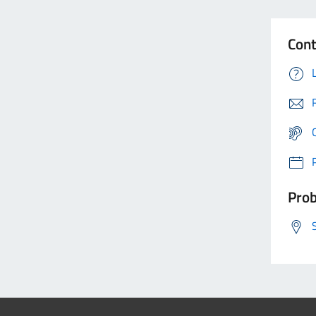
Cont
Prob