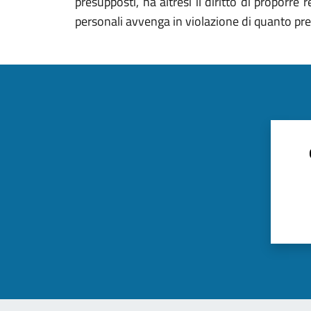
presupposti, ha altresì il diritto di proporre
personali avvenga in violazione di quanto pre