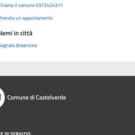
Chiama il comune 0372424311
Prenota un appuntamento
lemi in città
Segnala disservizio
Comune di Castelverde
E DI SERVIZIO