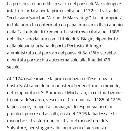
La presenza di un edificio sacro nel paese di Marzalengo è
infatti ricordata per la prima volta nel 1132: si tratta dell'
"ecclesiam Sanctae Mariae de Marzalingo", la cui proprietà
in tale anno fu confermata da papa Innocenzo II ai canonici
della Cattedrale di Cremona. La si ritrova citata nel 1385
nel Liber sinodalium con il titolo di S. Biagio, dipendente
dalla plebania urbana di porta Pertusio. A lungo
amministrata dal parroco del paese di San Vito sarebbe
diventata parrocchia autonoma solo alla fine del XVI
secolo.
Al 1174 risale invece la prima notizia dell'esistenza a
Costa S. Abramo di un monastero benedettino femminile,
detto appunto di S. Abramo al Morbasco, la cui fondazione
fu opera di Sicardo, vescovo di Cremona dal 1185 al 1215.
la posizione, in aperta campagna, lo esponeva però ai
pricoli di guerre ed assalti, così nel 1315 la badessa e le
monache si trasferirono in città nel monastero di S.
Salvatore, per sfuggire alle incursioni di veronesi e