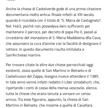
Anche la chiesa di Castelverde gode di una prima citazione
documentaria molto antica. Risale infatti al XIII secolo,
quando è ricordata con il titolo di "S. Maria de Castagneto".
Nel 1463, poichè non possedeva beni sufficienti per
mantenere il parroco, per decreto di papa Pio II, passò ai
circestensi del monastero di S. Maria Maddalena dlla Cava,
che assunsero la cura d'anime con la facoltà di designare il
rettore. In questo documento risulta intitolata a
San'Archelao martire.
Per trovare citate le altre due chiese parrocchiali oggi
esistenti, ossia quelle di San Martino in Beliseto e di
Castelnuovo del Zappa, bisogna invece attendere il 1385.
In tale anno venne infatti redatto il Liber sinodalium, che,
riportando i conti di cassa della mensa vescovile, elenca
tutte le chiese che erano tenute a versare un censo
annuo. Tra esse figurano, appunto, la chiesa di San
Martino in Beliseto, che insieme a quella di Cavallara