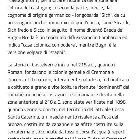
coltura del castagno; la seconda parte, invece, dal
cognome di origine germanico - longobarda "Sich", da cui
provengono anche nomi tipici di quell’epoca, come Sicardo,
Sichifredo e Sicco. In seguito, il nome diventò Breda de’
Bugni: Breda è un toponimo diffusissimo in Lombardia ed
indica "casa colonica con podere", mentre Bugni è la
versione volgare di "stagni".
La storia di Castelverde inizia nel 218 a.C., quando i
Romani fondarono le colonie gemelle di Cremona e
Piacenza. Il territorio, interamente paludoso, fu bonificato
e coltivato a grano e vite (colture ritenute "dominanti" dai
romani), nonché a castagno. Testimonianze di vita nella
zona anteriore al 218 a.C. sono state verificate nel 1898,
quando venne scoperto, nel territorio dell’attuale Costa
Santa Caterina, un insediamento risalente all’età del
bronzo, costituito da capanne e palafitte costruite sulla
terraferma e circondate da fossi e corsi d’acqua (i reperti
archeologici sono custoditi nel Museo Civico di Cremona).