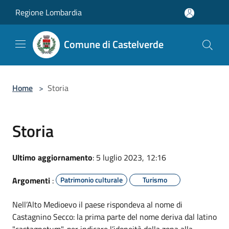
Salta al contenuto principale
Regione Lombardia
Comune di Castelverde
Home
>
Storia
Storia
Ultimo aggiornamento
: 5 luglio 2023, 12:16
Argomenti
:
Patrimonio culturale
Turismo
Nell’Alto Medioevo il paese rispondeva al nome di
Castagnino Secco: la prima parte del nome deriva dal latino
"castagnetum", per indicare l’idoneità della zona alla