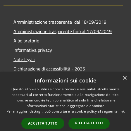
Amministrazione trasparente dal 18/09/2019
Amministrazione trasparente fino al 17/09/2019
Albo pretorio
Informativa privacy
Note legali
Dichiarazione di accessibilità - 2025
×
Obiettivi di accessibilità - 2025
Informazioni sui cookie
Questo sito web utilizza cookie tecnici e assimilati strettamente
necessari al corretto funzionamento e alla navigazione del sito,
nonché un cookie tecnico analitico al solo fine di elaborare
informazioni statistiche, aggregate e anonime.
RSS
Copyright © 2026 • Comune di
Per maggiori dettagli, può consultare la cookie policy al seguente
link
Accessibilità
Castelverde • Powered by
Privacy
Municipium
Accesso
•
RIFIUTA TUTTO
ACCETTA TUTTO
Cookie
redazione