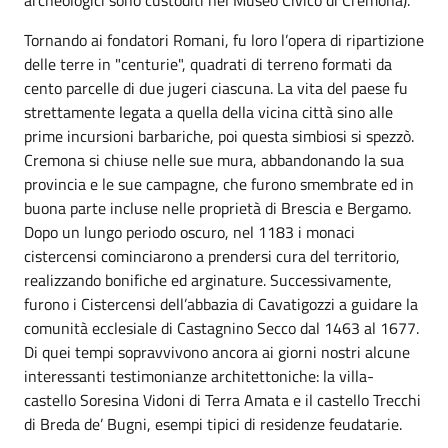
Tornando ai fondatori Romani, fu loro l’opera di ripartizione
delle terre in "centurie", quadrati di terreno formati da
cento parcelle di due jugeri ciascuna. La vita del paese fu
strettamente legata a quella della vicina città sino alle
prime incursioni barbariche, poi questa simbiosi si spezzò.
Cremona si chiuse nelle sue mura, abbandonando la sua
provincia e le sue campagne, che furono smembrate ed in
buona parte incluse nelle proprietà di Brescia e Bergamo.
Dopo un lungo periodo oscuro, nel 1183 i monaci
cistercensi cominciarono a prendersi cura del territorio,
realizzando bonifiche ed arginature. Successivamente,
furono i Cistercensi dell’abbazia di Cavatigozzi a guidare la
comunità ecclesiale di Castagnino Secco dal 1463 al 1677.
Di quei tempi sopravvivono ancora ai giorni nostri alcune
interessanti testimonianze architettoniche: la villa-
castello Soresina Vidoni di Terra Amata e il castello Trecchi
di Breda de’ Bugni, esempi tipici di residenze feudatarie.