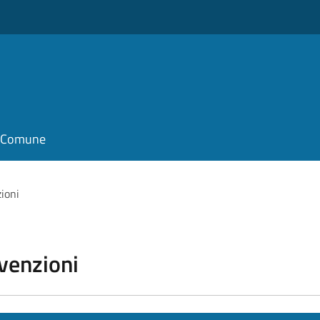
il Comune
zioni
vvenzioni