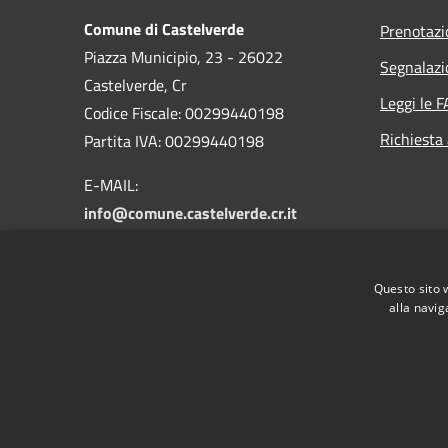
Comune di Castelverde
Prenotaz
Piazza Municipio, 23 - 26022
Segnalazi
Castelverde, Cr
Leggi le 
Codice Fiscale: 00299440198
Richiesta
Partita IVA: 00299440198
E-MAIL:
info@comune.castelverde.cr.it
PEC:
comune.castelverde@pec.regione.lombardia.it
Centralino Unico: 0372424311
Questo sito 
alla navig
RSS
Accessibilità
Privacy
Cookie
Mappa de