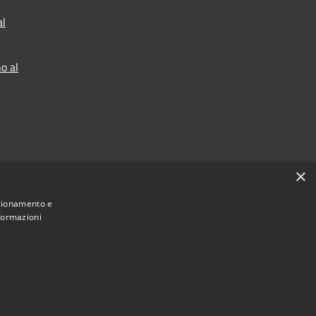
al
o al
×
2025
nzionamento e
nformazioni
Municipium
Accesso redazione
stelverde • Powered by
•