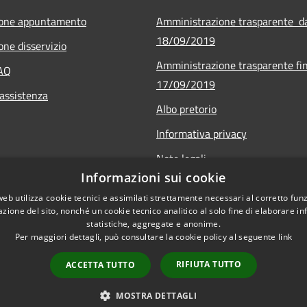
ione appuntamento
Amministrazione trasparente d
18/09/2019
one disservizio
Amministrazione trasparente fin
FAQ
17/09/2019
 assistenza
Albo pretorio
Informativa privacy
Note legali
Informazioni sui cookie
Dichiarazione di accessibilità - 
web utilizza cookie tecnici e assimilati strettamente necessari al corretto fu
Obiettivi di accessibilità - 2025
azione del sito, nonché un cookie tecnico analitico al solo fine di elaborare i
statistiche, aggregate e anonime.
Per maggiori dettagli, può consultare la cookie policy al seguente
link
RIFIUTA TUTTO
ACCETTA TUTTO
l sito
Copyright © 2026 • Comune di Ca
MOSTRA DETTAGLI