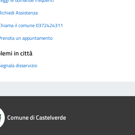
Richiedi Assistenza
Chiama il comune 0372424311
Prenota un appuntamento
lemi in città
Segnala disservizio
Comune di Castelverde