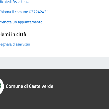
Richiedi Assistenza
Chiama il comune 0372424311
Prenota un appuntamento
lemi in città
Segnala disservizio
Comune di Castelverde