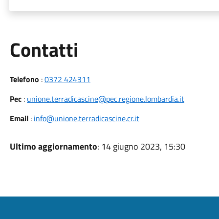
Utili
Contatti
Telefono
:
0372 424311
Pec
:
unione.terradicascine@pec.regione.lombardia.it
Email
:
info@unione.terradicascine.cr.it
Ultimo aggiornamento
: 14 giugno 2023, 15:30