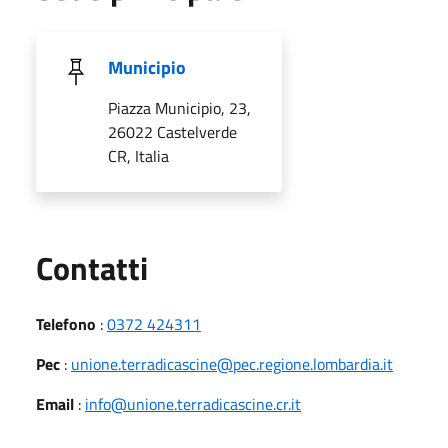
Municipio
Piazza Municipio, 23,
26022 Castelverde
CR, Italia
Utili
Contatti
Telefono
:
0372 424311
Pec
:
unione.terradicascine@pec.regione.lombardia.it
Email
:
info@unione.terradicascine.cr.it