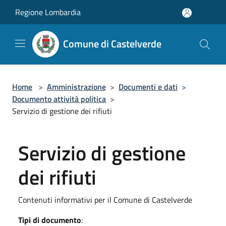
Salta al contenuto principale
Regione Lombardia
Comune di Castelverde
Home
>
Amministrazione
>
Documenti e dati
>
Documento attività politica
>
Servizio di gestione dei rifiuti
Servizio di gestione
dei rifiuti
Contenuti informativi per il Comune di Castelverde
Tipi di documento
: