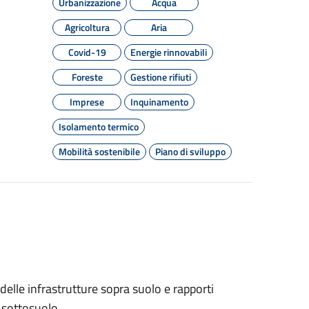
Urbanizzazione
Acqua
Agricoltura
Aria
Covid-19
Energie rinnovabili
Foreste
Gestione rifiuti
Imprese
Inquinamento
Isolamento termico
Mobilità sostenibile
Piano di sviluppo
 delle infrastrutture sopra suolo e rapporti
l sottosuolo.