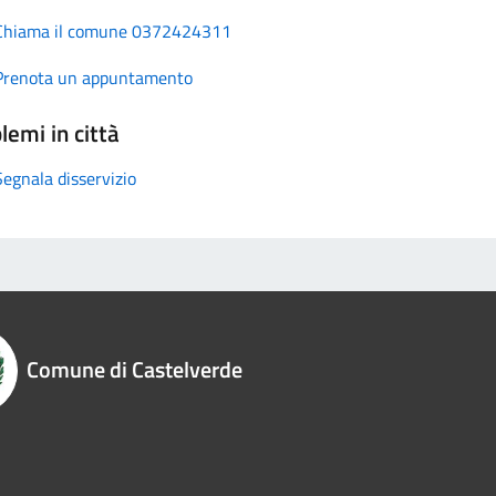
Chiama il comune 0372424311
Prenota un appuntamento
lemi in città
Segnala disservizio
Comune di Castelverde