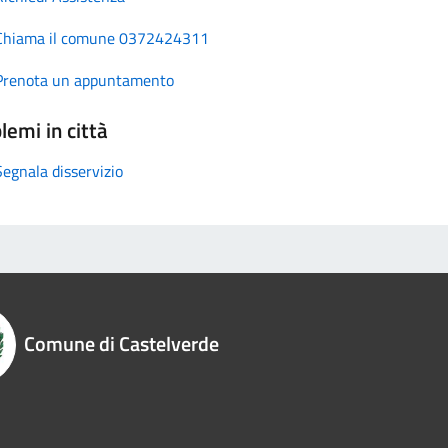
Chiama il comune 0372424311
Prenota un appuntamento
lemi in città
Segnala disservizio
Comune di Castelverde