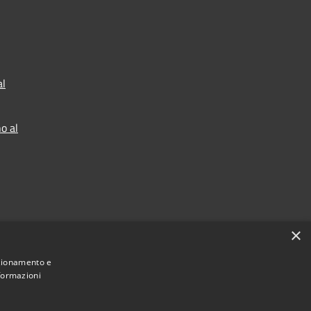
al
o al
×
2025
nzionamento e
nformazioni