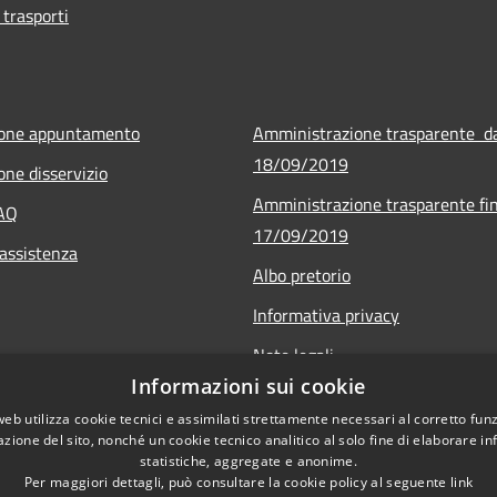
 trasporti
ione appuntamento
Amministrazione trasparente d
18/09/2019
one disservizio
Amministrazione trasparente fin
FAQ
17/09/2019
 assistenza
Albo pretorio
Informativa privacy
Note legali
Informazioni sui cookie
Dichiarazione di accessibilità - 
web utilizza cookie tecnici e assimilati strettamente necessari al corretto fu
Obiettivi di accessibilità - 2025
azione del sito, nonché un cookie tecnico analitico al solo fine di elaborare i
statistiche, aggregate e anonime.
Per maggiori dettagli, può consultare la cookie policy al seguente
link