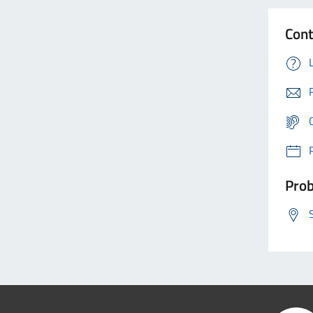
Cont
Prob