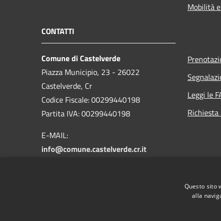
Mobilità e
CONTATTI
Comune di Castelverde
Prenotaz
Piazza Municipio, 23 - 26022
Segnalazi
Castelverde, Cr
Leggi le 
Codice Fiscale: 00299440198
Richiesta
Partita IVA: 00299440198
E-MAIL:
info@comune.castelverde.cr.it
PEC:
comune.castelverde@pec.regione.lombardia.it
Centralino Unico: 0372424311
Questo sito 
alla navig